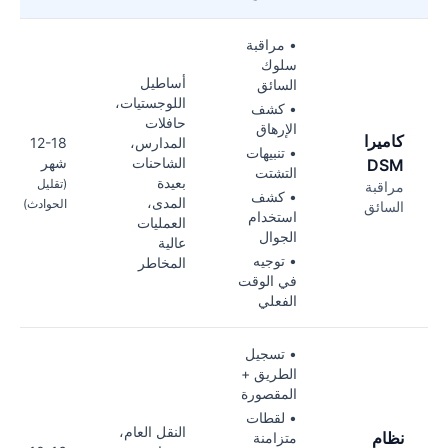
• مراقبة
سلوك
أساطيل
السائق
اللوجستيات،
• كشف
حافلات
الإرهاق
كاميرا
المدارس،
12-18
• تنبيهات
الشاحنات
شهر
DSM
التشتت
بعيدة
(تقليل
مراقبة
• كشف
المدى،
الحوادث)
السائق
استخدام
العمليات
الجوال
عالية
• توجيه
المخاطر
في الوقت
الفعلي
• تسجيل
الطريق +
المقصورة
• لقطات
النقل العام،
نظام
متزامنة