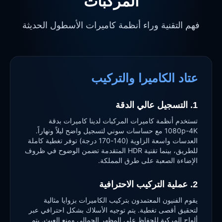
المركبات
فهم التقنية وراء أنظمة كاميرات الأسطول الحديثة
عتاد الكاميرا والتركيب
1. التسجيل عالي الدقة
تستخدم أنظمة كاميرات المركبات لدينا كاميرات بدقة
1080p-4K مع حساسات سوني لتسجيل واضح ليلاً ونهاراً.
العدسات واسعة الزاوية (140-170 درجة) توفر تغطية كاملة
للطريق، بينما تقنية HDR المتقدمة تضمن الوضوح في ظروف
الإضاءة الصعبة على طرق المملكة.
2. عملية التركيب الاحترافية
يقوم الفنيون المعتمدون بتركيب الكاميرات بزوايا مثالية
لتحقيق أقصى تغطية. يتم توجيه الأسلاك بشكل احترافي عبر
ألواح المركبة للحفاظ على المظهر الجمالي ومنع العبث. يتم