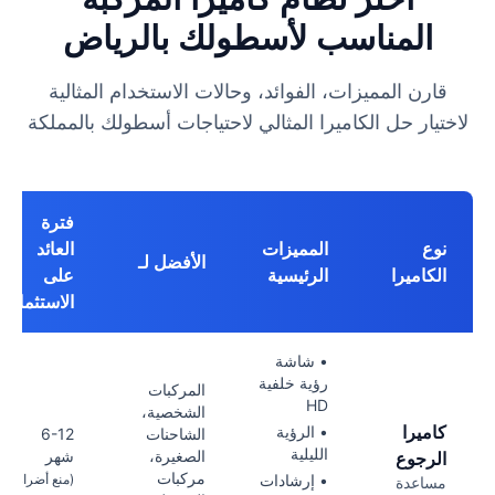
المناسب لأسطولك بالرياض
قارن المميزات، الفوائد، وحالات الاستخدام المثالية
لاختيار حل الكاميرا المثالي لاحتياجات أسطولك بالمملكة
فترة
نوع
المميزات
العائد
الأفضل لـ
الكاميرا
الرئيسية
على
الاستثمار
• شاشة
رؤية خلفية
المركبات
HD
الشخصية،
كاميرا
• الرؤية
الشاحنات
6-12
الليلية
الصغيرة،
شهر
الرجوع
مركبات
• إرشادات
(منع أضرار
مساعدة