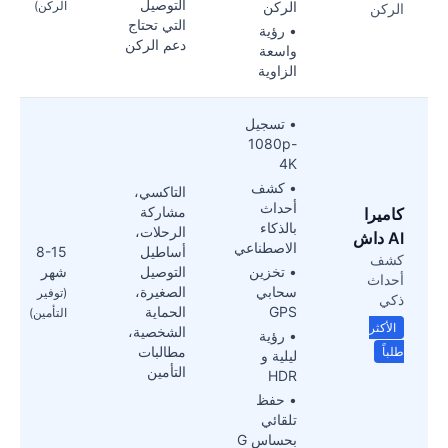
التوصيل
الركن
الركن)
الركن
التي تحتاج
• رؤية
دعم الركن
واسعة
الزاوية
• تسجيل
1080p-
4K
• كشف
التاكسي،
أحداث
مشاركة
كاميرا
بالذكاء
الرحلات،
AI داش
الاصطناعي
أساطيل
8-15
كشف
• تخزين
التوصيل
شهر
أحداث
سحابي
الصغيرة،
(توفير
ذكي
GPS
الحماية
التأمين)
الأكثر
الشخصية،
• رؤية
مطالبات
طلباً
ليلية و
التأمين
HDR
• حفظ
تلقائي
بحساس G