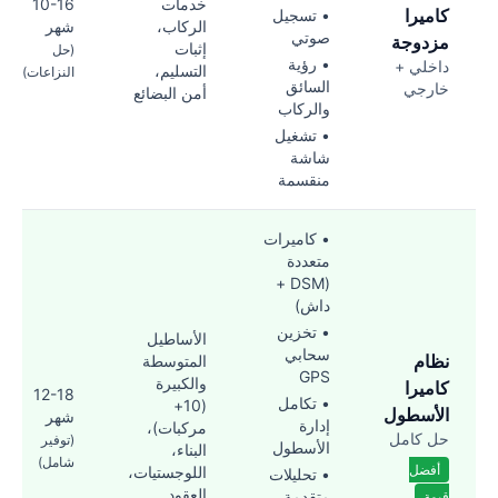
خدمات
10-16
كاميرا
• تسجيل
الركاب،
شهر
صوتي
مزدوجة
إثبات
(حل
• رؤية
داخلي +
التسليم،
النزاعات)
السائق
خارجي
أمن البضائع
والركاب
• تشغيل
شاشة
منقسمة
• كاميرات
متعددة
(DSM +
داش)
• تخزين
الأساطيل
سحابي
نظام
المتوسطة
GPS
والكبيرة
كاميرا
12-18
• تكامل
(10+
الأسطول
شهر
إدارة
مركبات)،
حل كامل
(توفير
الأسطول
البناء،
شامل)
أفضل
اللوجستيات،
• تحليلات
العقود
متقدمة
قيمة