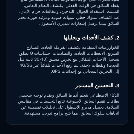
يقظة السائق في الوقت الفعلي. يكتشف النظام النعاس،
التشتت، استخدام الجوال، التدخين، ومخالفات حزام الأمان.
عند اكتشاف سلوك خطر، تنبيهات صوتية ومرئية فورية تحذر
السائق بينما ترسل إشعارات لمديري الأسطول.
2. كشف الأحداث وتحليلها
الخوارزميات المتقدمة تكتشف الفرملة الحادة، التسارع
السريع، الانعطافات الحادة، والتصادمات. حساسات G تطلق
تسجيل الأحداث التلقائي مع تخزين مسبق (10-30 ثانية قبل
الحدث) ولقطات لاحقة. يتم رفع الأحداث تلقائياً عبر 4G/5G
إلى التخزين السحابي مع إحداثيات GPS.
3. التحسين المستمر
الذكاء الاصطناعي يتعلم أنماط السائق ويقدم توجيه شخصي.
بطاقات تقييم السائق الأسبوعية تتابع التحسينات في مقاييس
السلامة. يحصل مديرو الأسطول على تحليلات تفصيلية عن
اتجاهات سلوك السائق، مما يتيح برامج تدريب مستهدفة.