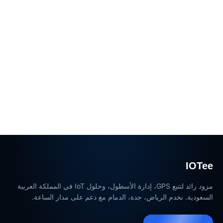
IOTee
مزود رائد لتتبع GPS، إدارة الأسطول، وحلول IoT في المملكة العربية
السعودية. نخدم الرياض، جدة، الدمام مع دعم على مدار الساعة.