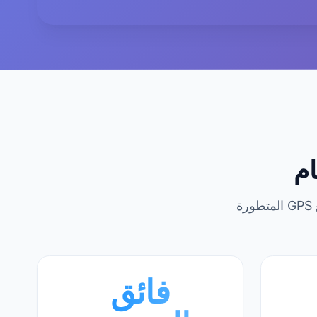
ام
فائق