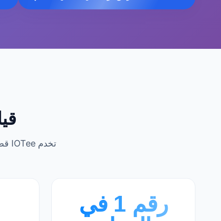
قيا
تخدم IOTee قطاعات اللوجستيات والبناء والنقل المتنامية في الدمام بتقنية تتبع GPS المتطورة
رقم 1 في